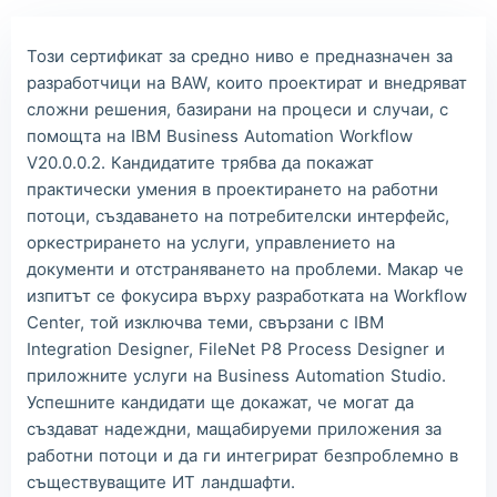
Lia***
2026/08/06
order Other ***
Този сертификат за средно ниво е предназначен за
Wil***
2026/08/06
order Other ***
разработчици на BAW, които проектират и внедряват
Luc***
2026/08/06
order Other ***
сложни решения, базирани на процеси и случаи, с
помощта на IBM Business Automation Workflow
Mas***
2026/08/06
order Other ***
V20.0.0.2. Кандидатите трябва да покажат
практически умения в проектирането на работни
потоци, създаването на потребителски интерфейс,
оркестрирането на услуги, управлението на
документи и отстраняването на проблеми. Макар че
изпитът се фокусира върху разработката на Workflow
Center, той изключва теми, свързани с IBM
Integration Designer, FileNet P8 Process Designer и
приложните услуги на Business Automation Studio.
Успешните кандидати ще докажат, че могат да
създават надеждни, мащабируеми приложения за
работни потоци и да ги интегрират безпроблемно в
съществуващите ИТ ландшафти.