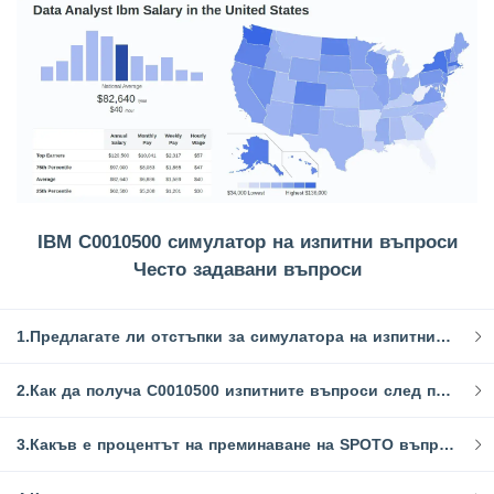
IBM C0010500 симулатор на изпитни въпроси
Често задавани въпроси
1.Предлагате ли отстъпки за симулатора на изпитните въпроси C0010500?
2.Как да получа C0010500 изпитните въпроси след плащане?
3.Какъв е процентът на преминаване на SPOTO въпрос банки?