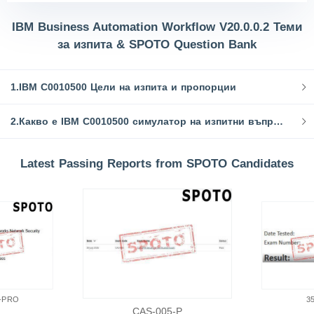
IBM Business Automation Workflow V20.0.0.2 Теми
за изпита & SPOTO Question Bank
1.IBM C0010500 Цели на изпита и пропорции
2.Какво е IBM C0010500 симулатор на изпитни въпроси и практически изпит
Latest Passing Reports from SPOTO Candidates
-PRO
3
CAS-005-P