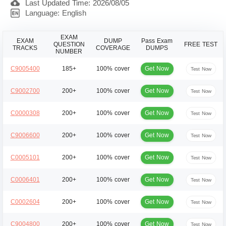
Last Updated Time: 2026/08/05
Language: English
EXAM
EXAM
DUMP
Pass Exam
QUESTION
FREE TEST
TRACKS
COVERAGE
DUMPS
NUMBER
Get Now
C9005400
185+
100% cover
Test Now
Get Now
C9002700
200+
100% cover
Test Now
Get Now
C0000308
200+
100% cover
Test Now
Get Now
C9006600
200+
100% cover
Test Now
Get Now
C0005101
200+
100% cover
Test Now
Get Now
C0006401
200+
100% cover
Test Now
Get Now
C0002604
200+
100% cover
Test Now
Get Now
C9004800
200+
100% cover
Test Now