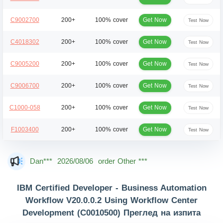
Get Now
C9002700
200+
100% cover
Test Now
Get Now
C4018302
200+
100% cover
Test Now
Get Now
C9005200
200+
100% cover
Test Now
Get Now
C9006700
200+
100% cover
Test Now
Get Now
C1000-058
200+
100% cover
Test Now
Get Now
F1003400
200+
100% cover
Test Now
Dan***
2026/08/06
order Other ***
Jac***
2026/08/06
order Other ***
IBM Certified Developer - Business Automation
Owe***
2026/08/06
order Other ***
Workflow V20.0.0.2 Using Workflow Center
Development (C0010500) Преглед на изпита
The***
2026/08/06
order Other ***