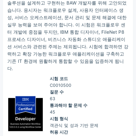
Luc***
2026/08/08
order Other ***
솔루션을 설계하고 구현하는 BAW 개발자를 위해 고안되었
습니다. 응시자는 워크플로우 설계, 사용자 인터페이스 생
성, 서비스 오케스트레이션, 문서 관리 및 문제 해결에 대한
실무 능력을 보여 주어야 합니다. 이 시험은 워크플로우 센
터 개발에 중점을 두지만, IBM 통합 디자이너, FileNet P8
프로세스 디자이너, 비즈니스 자동화 스튜디오 애플리케이
션 서비스와 관련된 주제는 제외됩니다. 시험에 합격하면 강
력하고 확장 가능한 워크플로우 애플리케이션을 구축하고
기존 IT 환경에 원활하게 통합할 수 있음을 입증하게 됩니
다.
시험 코드
C0010500
질문 수
63
통과해야 할 문제 수
45
시험 형식
객관식 및 성과 기반 문제
허용 시간