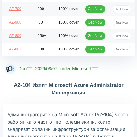
Get Now
AZ-700
100+
100% cover
Test Now
Get Now
AZ-900
80+
100% cover
Test Now
Get Now
AZ-800
150+
100% cover
Test Now
Get Now
AZ-801
100+
100% cover
Test Now
Dan***
2026/08/07
order Microsoft ***
Jac***
2026/08/07
order Microsoft ***
Owe***
2026/08/07
order Microsoft ***
AZ-104 Изпит Microsoft Azure Administrator
Информация
The***
2026/08/07
order Microsoft ***
Lia***
2026/08/07
order Microsoft ***
Администраторите на Microsoft Azure (AZ-104) често
Wil***
2026/08/07
order Microsoft ***
работят като част от по-големи екипи, които
Luc***
2026/08/07
order Microsoft ***
внедряват облачни инфраструктури за организации.
Администраторите на Azure (AZ-104) работят в