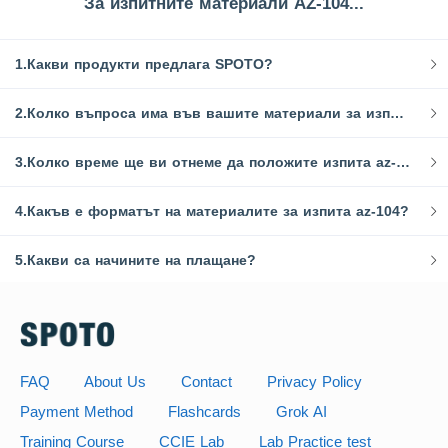
За изпитните материали AZ-104...
1.Какви продукти предлага SPOTO?
2.Колко въпроса има във вашите материали за изпита AZ-104?
3.Колко време ще ви отнеме да положите изпита az-104?
4.Какъв е форматът на материалите за изпита az-104?
5.Какви са начините на плащане?
FAQ
About Us
Contact
Privacy Policy
Payment Method
Flashcards
Grok AI
Training Course
CCIE Lab
Lab Practice test