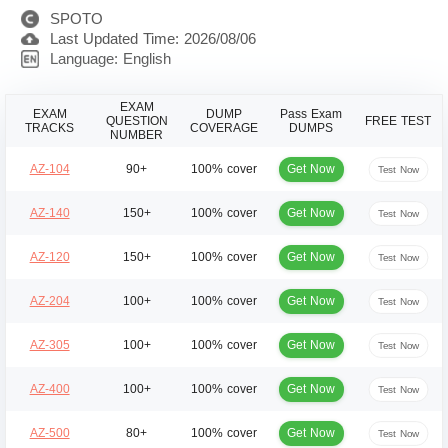
SPOTO
Last Updated Time: 2026/08/06
Language: English
EXAM
EXAM
DUMP
Pass Exam
QUESTION
FREE TEST
TRACKS
COVERAGE
DUMPS
NUMBER
Get Now
AZ-104
90+
100% cover
Test Now
Get Now
AZ-140
150+
100% cover
Test Now
Get Now
AZ-120
150+
100% cover
Test Now
Get Now
AZ-204
100+
100% cover
Test Now
Get Now
AZ-305
100+
100% cover
Test Now
Get Now
AZ-400
100+
100% cover
Test Now
Get Now
AZ-500
80+
100% cover
Test Now