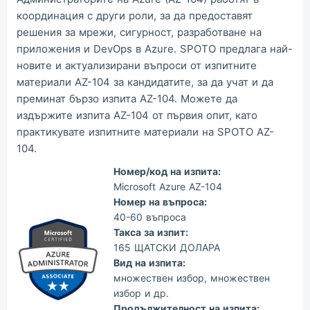
Mas***
2026/08/07
order Microsoft ***
координация с други роли, за да предоставят
решения за мрежи, сигурност, разработване на
приложения и DevOps в Azure. SPOTO предлага най-
новите и актуализирани въпроси от изпитните
материали AZ-104 за кандидатите, за да учат и да
преминат бързо изпита AZ-104. Можете да
издържите изпита AZ-104 от първия опит, като
практикувате изпитните материали на SPOTO AZ-
104.
Номер/код на изпита:
Microsoft Azure AZ-104
Номер на въпроса:
40-60 въпроса
Такса за изпит:
165 ЩАТСКИ ДОЛАРА
Вид на изпита:
множествен избор, множествен
избор и др.
Продължителност на изпита: