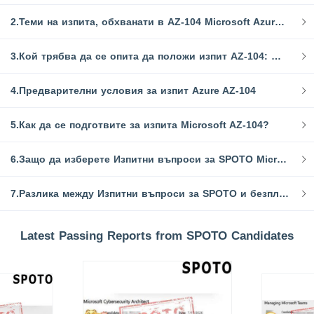
2.Теми на изпита, обхванати в AZ-104 Microsoft Azure Administrator Certification
3.Кой трябва да се опита да положи изпит AZ-104: Microsoft Azure Administrator?
4.Предварителни условия за изпит Azure AZ-104
5.Как да се подготвите за изпита Microsoft AZ-104?
6.Защо да изберете Изпитни въпроси за SPOTO Microsoft AZ-104?
7.Разлика между Изпитни въпроси за SPOTO и безплатните Изпитни въпроси за AZ-104
Latest Passing Reports from SPOTO Candidates