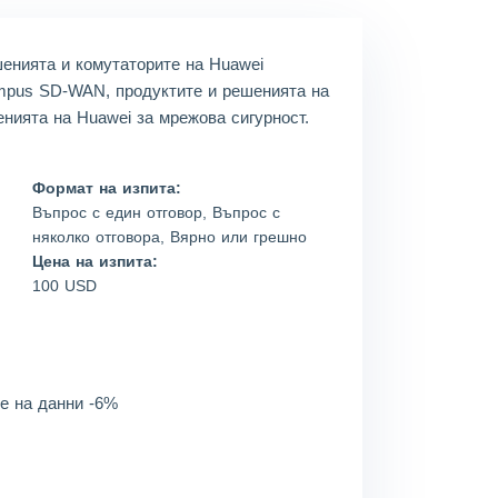
Oli***
2026/08/07
order Huawei ***
Jam***
2026/08/07
order Huawei ***
шенията и комутаторите на Huawei
mpus SD-WAN, продуктите и решенията на
Ale***
2026/08/07
order Huawei ***
нията на Huawei за мрежова сигурност.
Eth***
2026/08/07
order Huawei ***
Формат на изпита:
Въпрос с един отговор, Въпрос с
няколко отговора, Вярно или грешно
Цена на изпита:
100 USD
е на данни -6%