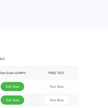
ish
Pass Exam DUMPS
FREE TEST
Get Now
Test Now
Get Now
Test Now