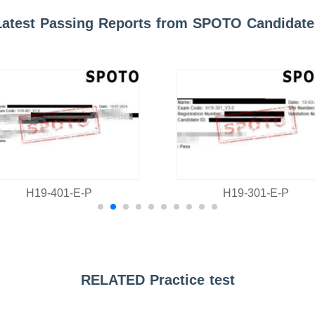
Latest Passing Reports from SPOTO Candidate
H19-401-E-P
H19-301-E-P
RELATED Practice test