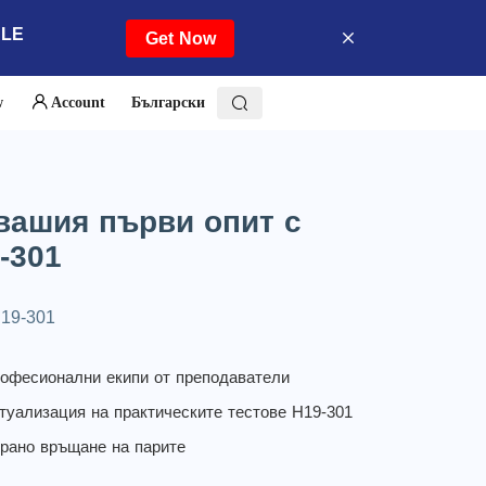
ALE
Get Now
w
Account
Български
 вашия първи опит с
-301
H19-301
рофесионални екипи от преподаватели
туализация на практическите тестове H19-301
рано връщане на парите