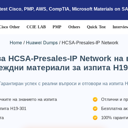
test Cisco, PMP, AWS, CompTIA, Microsoft Materials on S
Cisco Other
CCIE LAB
PMP
Others
Quick Test
Intervie
Home
Huawei Dumps
HCSA-Presales-IP Network
а HCSA-Presales-IP Network на
еждни материали за изпита H19
арантиран успех с реални въпроси и отговори на изпита 
чките на знанието на изпита
Отлични и п
зпита H19-301
Безплатна ак
та
100% гаранти