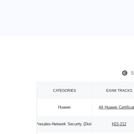
S
CATEGORIES
EXAM TRACKS
Huawei
All Huawei Certifica
HCSA Presales-Network Security (Distribution)
H21-212