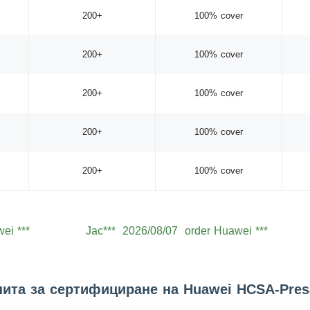
200+
100% cover
200+
100% cover
200+
100% cover
200+
100% cover
200+
100% cover
ei ***
Jac***
2026/08/07
order Huawei ***
ei ***
Lev***
2026/08/07
order Huawei ***
ei ***
Jac***
2026/08/07
order Huawei ***
пита за сертифициране на Huawei HCSA-Presa
ei ***
Aid***
2026/08/07
order Huawei ***