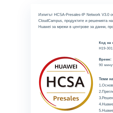
Lia***
2026/08/07
order Huaw
Eli***
2026/08/07
order Huaw
Изпитът HCSA-Presales-IP Network V3.0 
CloudCampus, продуктите и решенията н
Luc***
2026/08/07
order Huaw
Huawei за мрежи в центрове за данни, пр
Mas***
2026/08/07
order Huaw
Код на 
H19-301
Време:
90 мину
Теми на
1.Основ
2.Прегл
3.Решен
4.Huaw
5.Huaw