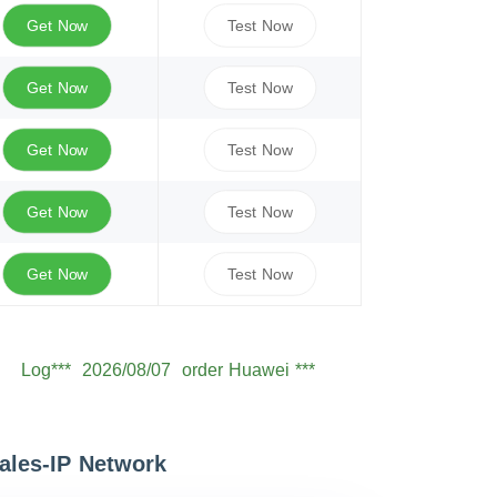
Get Now
Test Now
Get Now
Test Now
Get Now
Test Now
Get Now
Test Now
Get Now
Test Now
Log***
2026/08/07
order Huawei ***
Seb***
2026/08/07
order Huawei ***
Owe***
2026/08/07
order Huawei ***
les-IP Network
Sam***
2026/08/07
order Huawei ***