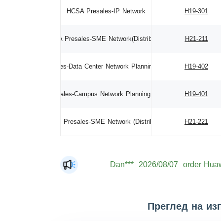
HCSA Presales-IP Network
H19-301
HCSA Presales-SME Network(Distribution)
H21-211
HCSP Presales-Data Center Network Planning and Design
H19-402
HCSP Presales-Campus Network Planning and Design
H19-401
HCSP Presales-SME Network (Distribution)
H21-221
Dan***
2026/08/07
order Huaw
Jac***
2026/08/07
order Huaw
Mat***
2026/08/07
order Huaw
Преглед на из
The***
2026/08/07
order Huaw