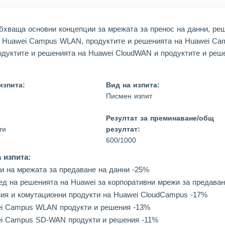
ei ***
Noa***
2026/08/07
order Huawei ***
ei ***
Wil***
2026/08/07
order Huawei ***
обхваща основни концепции за мрежата за пренос на данни, ре
а Huawei Campus WLAN, продуктите и решенията на Huawei Ca
ei ***
Hen***
2026/08/07
order Huawei ***
одуктите и решенията на Huawei CloudWAN и продуктите и реше
ei ***
Mic***
2026/08/07
order Huawei ***
изпита:
Вид на изпита:
Писмен изпит
Резултат за преминаване/общ
ти
резултат:
600/1000
 изпита:
и на мрежата за предаване на данни -25%
ед на решенията на Huawei за корпоративни мрежи за предаван
ия и комутационни продукти на Huawei CloudCampus -17%
ei Campus WLAN продукти и решения -13%
ei Campus SD-WAN продукти и решения -11%