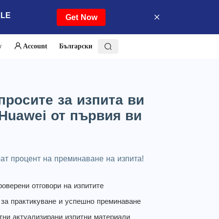
ALE
Get Now
w
Account
Български
просите за изпита ви
Huawei от първия ви
рат процент на преминаване на изпита!
роверени отговори на изпитите
 за практикуване и успешно преминаване
тни актуализирани изпитни материали