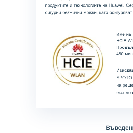
продуктите и технологиите на Huawei. С
сигурни безжични мрежи, като осигуряват
Име на 
HCIE WL
Продъл
480 мин
Изисква
SPOTO п
на реше
експлоа
Въведени