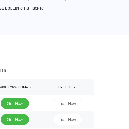
за връщане на парите
ish
Pass Exam DUMPS
FREE TEST
Get Now
Test Now
Get Now
Test Now