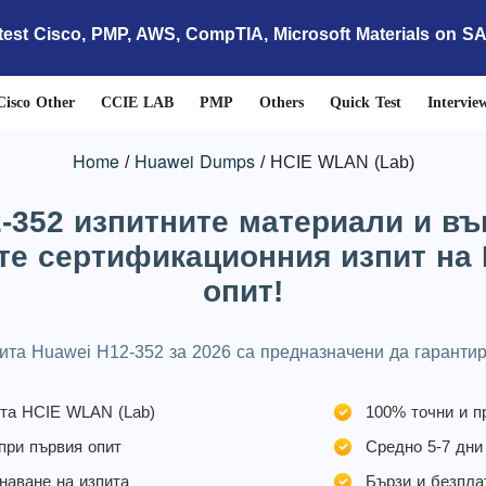
test Cisco, PMP, AWS, CompTIA, Microsoft Materials on S
Cisco Other
CCIE LAB
PMP
Others
Quick Test
Intervie
Home
Huawei Dumps
HCIE WLAN (Lab)
-352 изпитните материали и въ
те сертификационния изпит на 
опит!
ита Huawei H12-352 за 2026 са предназначени да гаранти
ита HCIE WLAN (Lab)
100% точни и п
при първия опит
Средно 5-7 дни
наване на изпита
Бързи и безпла