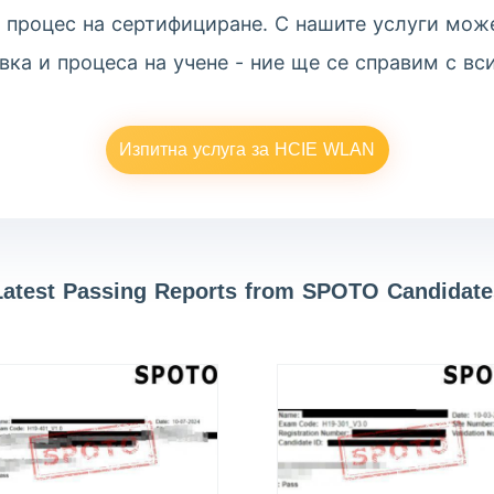
к процес на сертифициране. С нашите услуги мож
вка и процеса на учене - ние ще се справим с вс
Изпитна услуга за HCIE WLAN
Latest Passing Reports from SPOTO Candidate