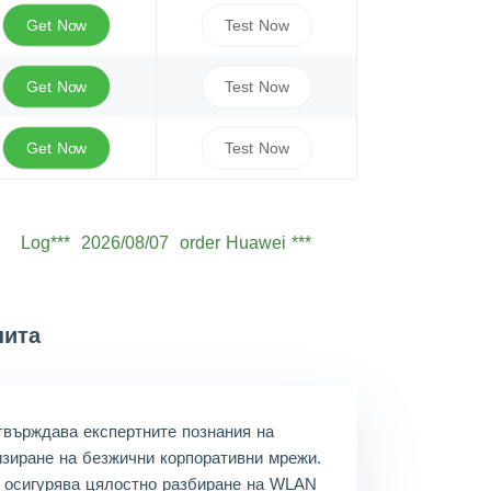
Get Now
Test Now
Get Now
Test Now
Get Now
Test Now
Log***
2026/08/07
order Huawei ***
Seb***
2026/08/07
order Huawei ***
Owe***
2026/08/07
order Huawei ***
Sam***
2026/08/07
order Huawei ***
пита
Oli***
2026/08/07
order Huawei ***
Jam***
2026/08/07
order Huawei ***
отвърждава експертните познания на
Ale***
2026/08/07
order Huawei ***
изиране на безжични корпоративни мрежи.
 осигурява цялостно разбиране на WLAN
Eth***
2026/08/07
order Huawei ***