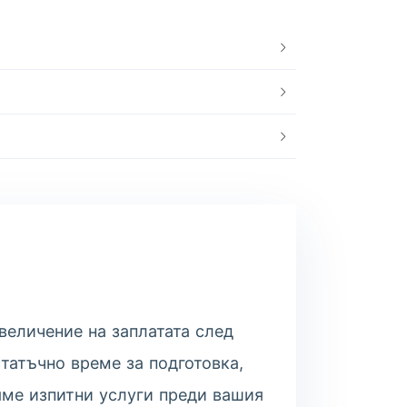
величение на заплатата след
статъчно време за подготовка,
яме изпитни услуги преди вашия