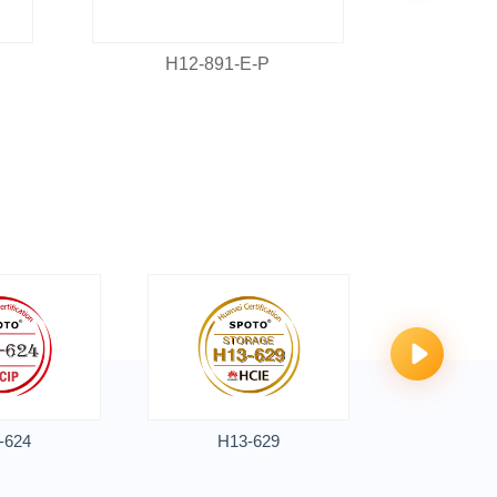
H12-891-E-P
H1
-624
H13-629
H13