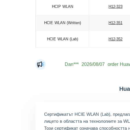
HCIP WLAN
H12-323
HCIE WLAN (Written)
H12-351
HCIE WLAN (Lab)
H12-352
Dan***
2026/08/07
order Huaw
Jac***
2026/08/07
order Huaw
Mat***
2026/08/07
order Huaw
The***
2026/08/07
order Huaw
Hua
Lia***
2026/08/07
order Huaw
Eli***
2026/08/07
order Huaw
Сертификатът HCIE WLAN (Lab), предлаган
Luc***
2026/08/07
order Huaw
лицето в областта на технологиите за W
Този сертификат означава способността
Mas***
2026/08/07
order Huaw