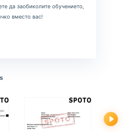
ете да заобиколите обучението,
ичко вместо вас!
s