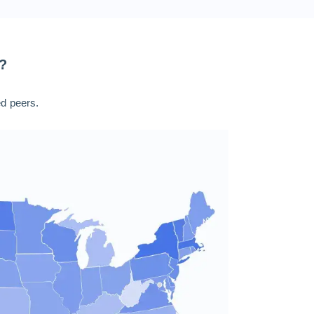
?
ed peers.