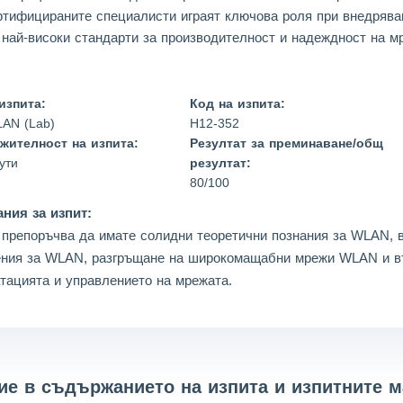
ертифицираните специалисти играят ключова роля при внедрява
 най-високи стандарти за производителност и надеждност на м
изпита:
Код на изпита:
AN (Lab)
H12-352
жителност на изпита:
Резултат за преминаване/общ
ути
резултат:
80/100
ния за изпит:
репоръчва да имате солидни теоретични познания за WLAN, в
ния за WLAN, разгръщане на широкомащабни мрежи WLAN и въ
тацията и управлението на мрежата.
е в съдържанието на изпита и изпитните 