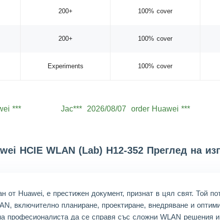
200+
100% cover
200+
100% cover
Experiments
100% cover
ei ***
Jac***
2026/08/07
order Huawei ***
ei ***
Lev***
2026/08/07
order Huawei ***
ei ***
Jac***
2026/08/07
order Huawei ***
ei ***
Aid***
2026/08/07
order Huawei ***
wei HCIE WLAN (Lab) H12-352 Преглед на из
ei ***
Noa***
2026/08/07
order Huawei ***
ei ***
Wil***
2026/08/07
order Huawei ***
 от Huawei, е престижен документ, признат в цял свят. Той п
ei ***
Hen***
2026/08/07
order Huawei ***
LAN, включително планиране, проектиране, внедряване и оптим
 на професионалиста да се справя със сложни WLAN решения и
ei ***
Mic***
2026/08/07
order Huawei ***