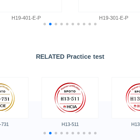
H19-401-E-P
H19-301-E-P
RELATED Practice test
-731
H13-511
H13