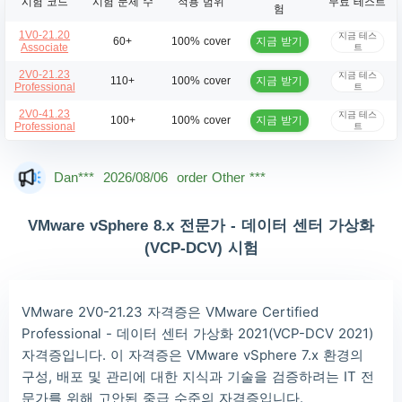
시험 코드
시험 문제 수
적용 범위
무료 테스트
험
1V0-21.20
지금 테스
지금 받기
60+
100% cover
Associate
트
2V0-21.23
지금 테스
지금 받기
110+
100% cover
Professional
트
2V0-41.23
지금 테스
지금 받기
100+
100% cover
Professional
트
Mas***
2026/08/06
order Other ***
Dan***
2026/08/06
order Other ***
Jac***
2026/08/06
order Other ***
VMware vSphere 8.x 전문가 - 데이터 센터 가상화
Owe***
2026/08/06
order Other ***
(VCP-DCV) 시험
The***
2026/08/06
order Other ***
Lia***
2026/08/06
order Other ***
VMware 2V0-21.23 자격증은 VMware Certified
Professional - 데이터 센터 가상화 2021(VCP-DCV 2021)
Wil***
2026/08/06
order Other ***
자격증입니다. 이 자격증은 VMware vSphere 7.x 환경의
Luc***
2026/08/06
order Other ***
구성, 배포 및 관리에 대한 지식과 기술을 검증하려는 IT 전
문가를 위해 고안된 중급 수준의 자격증입니다.