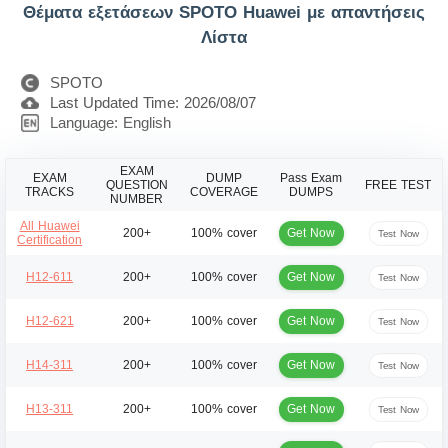
Θέματα εξετάσεων SPOTO Huawei με απαντήσεις
Λίστα
SPOTO
Last Updated Time: 2026/08/07
Language: English
EXAM
EXAM
DUMP
Pass Exam
QUESTION
FREE TEST
TRACKS
COVERAGE
DUMPS
NUMBER
All Huawei
Get Now
200+
100% cover
Test Now
Certification
Get Now
H12-611
200+
100% cover
Test Now
Get Now
H12-621
200+
100% cover
Test Now
Get Now
H14-311
200+
100% cover
Test Now
Get Now
H13-311
200+
100% cover
Test Now