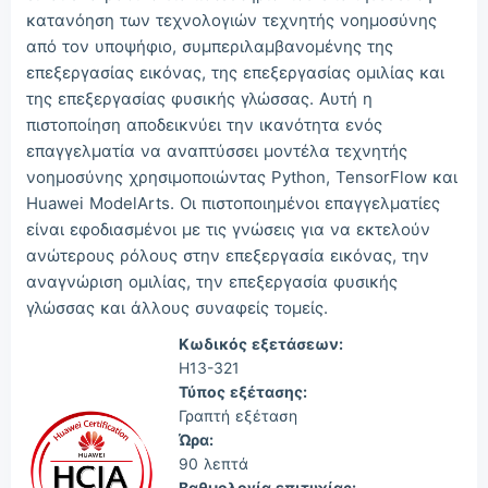
Luc***
2026/08/08
order Huawei ***
κατανόηση των τεχνολογιών τεχνητής νοημοσύνης
από τον υποψήφιο, συμπεριλαμβανομένης της
επεξεργασίας εικόνας, της επεξεργασίας ομιλίας και
της επεξεργασίας φυσικής γλώσσας. Αυτή η
πιστοποίηση αποδεικνύει την ικανότητα ενός
επαγγελματία να αναπτύσσει μοντέλα τεχνητής
νοημοσύνης χρησιμοποιώντας Python, TensorFlow και
Huawei ModelArts. Οι πιστοποιημένοι επαγγελματίες
είναι εφοδιασμένοι με τις γνώσεις για να εκτελούν
ανώτερους ρόλους στην επεξεργασία εικόνας, την
αναγνώριση ομιλίας, την επεξεργασία φυσικής
γλώσσας και άλλους συναφείς τομείς.
Κωδικός εξετάσεων:
H13-321
Τύπος εξέτασης:
Γραπτή εξέταση
Ώρα:
90 λεπτά
Βαθμολογία επιτυχίας: