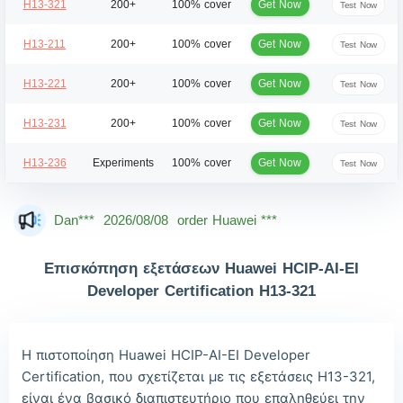
Get Now
H13-321
200+
100% cover
Test Now
Get Now
H13-211
200+
100% cover
Test Now
Get Now
H13-221
200+
100% cover
Test Now
Get Now
H13-231
200+
100% cover
Test Now
Get Now
H13-236
Experiments
100% cover
Test Now
Mas***
2026/08/08
order Huawei ***
Dan***
2026/08/08
order Huawei ***
Jac***
2026/08/08
order Huawei ***
Επισκόπηση εξετάσεων Huawei HCIP-AI-EI
Owe***
2026/08/08
order Huawei ***
Developer Certification H13-321
The***
2026/08/08
order Huawei ***
Lia***
2026/08/08
order Huawei ***
Η πιστοποίηση Huawei HCIP-AI-EI Developer
Certification, που σχετίζεται με τις εξετάσεις H13-321,
Wil***
2026/08/08
order Huawei ***
είναι ένα βασικό διαπιστευτήριο που επαληθεύει την