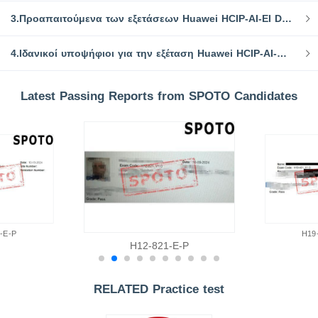
3.Προαπαιτούμενα των εξετάσεων Huawei HCIP-AI-EI Developer H13-321
4.Ιδανικοί υποψήφιοι για την εξέταση Huawei HCIP-AI-EI Developer H13-321
Latest Passing Reports from SPOTO Candidates
-E-P
H19
H12-821-E-P
RELATED Practice test