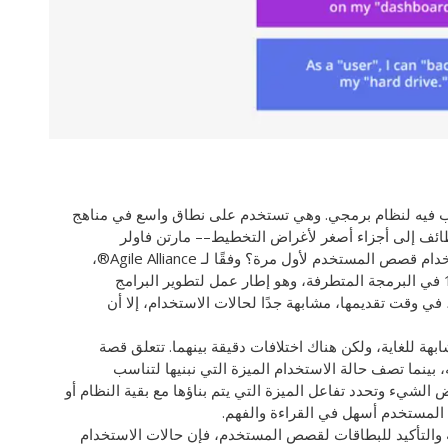
فيه لنظام برمجي. وهي تستخدم على نطاق واسع في مناهج
ائف إلى أجزاء أصغر لأغراض التخطيط–– مارتن فاولر
لذا، فإن السؤال هنا هو، متى بدأنا فعليًا في استخدام قصص المستخدم لأول مرة؟ وفقًا لـ Agile Alliance®،
نشأت قصص المستخدم لأول مرة في عام 1989 في البرمجة المتطرفة، وهو إطار عمل لتطوير البرامج
 في الأصل، في وقت تقديمها، مشابهة جدًا لحالات الاستخدام، إلا أن
ة للغاية، ولكن هناك اختلافات دقيقة بينهما. تتعلق قصة
 بينما تصف حالة الاستخدام الميزة التي نبنيها لتناسب
عض الشيء وتحدد تفاعل الميزة التي يتم بناؤها مع بقية النظام أو
 المستخدم أسهل في القراءة والفهم.
ة والتأكيد للبطاقات لقصص المستخدم، فإن حالات الاستخدام