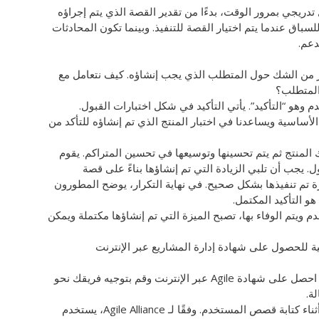
ل تدريجي بمرور الوقت، بدءًا من تقدير القصة الذي يتم إجراؤه
لسباق عندما يتم اختيار القصة للتنفيذ. وبينما تكون المحادثات
دعم.
نصر من الشك حول المتطلب الذي يجب إنشاؤه. كيف نتعامل مع
المتطلب؟
وهو “التأكيد”. يأتي التأكيد في شكل اختبارات القبول.
الأساسية ويساعدنا في اختبار المنتج الذي تم إنشاؤه للتأكد من
 المنتج ثم يتم تحسينها وتوسيعها في تحسين المتراكم. يقوم
ل. يجب أن تلبي الزيادة التي تم إنشاؤها بناءً على قصة
زة تم تنفيذها بشكل صحيح. في نهاية التكرار، يوضح المطورون
هو التأكيد المكتمل.
 ويتم الوفاء بها، تصبح الميزة التي تم إنشاؤها مكتملة ويمكن
أطلق العنان لإمكاناتك مع Agile Management! احصل على شهادة Agile عبر الإنترنت وقم بتوجيه فريقك نحو
ة.
يحدد قالب قصة المستخدم التنسيق المستخدم أثناء كتابة قصص المستخدم. وفقًا لـ Agile Alliance، يستخدم