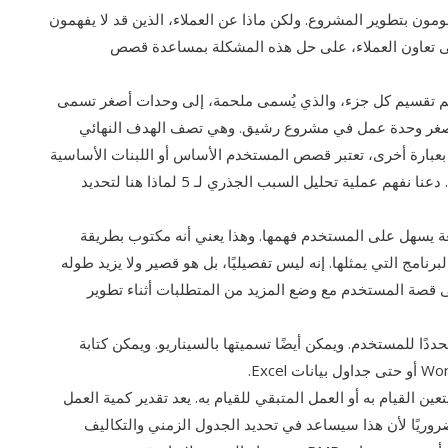
ومون بتطوير المشروع. ولكن ماذا عن العملاء، الذين قد لا يفهمون
ية؟ يعمل Scrum، مع التركيز على تعاون العملاء، على حل هذه المشكلة بمساعدة قصص
أصغر. يتم تقسيم كل جزء، والذي يُسمى ملحمة، إلى وحدات أصغر تسمى
صغر وحدة عمل في مشروع رشيق. وهي تصف الهدف النهائي
 بعبارة أخرى، تعتبر قصص المستخدم الأساس أو اللبنات الأساسية
لوحدات أكبر داخل المشروع – مثل الملاحم والمبادرات. دعنا نفهم عملية تحليل السبب الجذري لـ 5 لماذا هنا لتحديد
غة يسهل على المستخدم فهمها. وهذا يعني أنه مكتوب بطريقة
امج التي يمثلها. إنه ليس تفصيليًا، بل هو قصير ولا يزيد طوله
ى قصة المستخدم مع وضع المزيد من المتطلبات أثناء تطوير
دًا للمستخدم. ويمكن أيضًا تسميتها بالسيناريو. ويمكن كتابة
ن القيام به أو العمل المتبقي للقيام به. يعد تقدير كمية العمل
ضروريًا لأن هذا سيساعد في تحديد الجدول الزمني والتكاليف