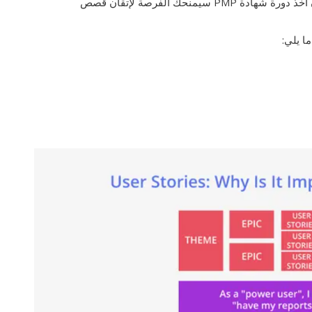
والموارد المطلوبة لتلبية المتطلبات. بصفتك مديرًا، فإن أخذ دورة شهادة PMP سيمنحك الفرصة لإتقان قصص
 يلي: