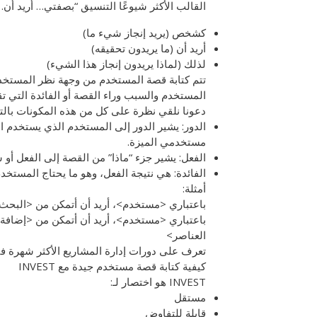
القالب الأكثر شيوعًا التنسيق “بصفتي… أريد أن
كشخص (يريد إنجاز شيء ما)
أريد أن (ما يريدون تحقيقه)
لذلك (لماذا يريدون إنجاز هذا الشيء)
تتم كتابة قصة المستخدم من وجهة نظر المستخدم
المستخدم والسبب وراء القصة أو الفائدة التي تق
دعونا نلقي نظرة على كل من هذه المكونات بالت
الدور: يشير الدور إلى المستخدم الذي يستخدم الن
مستخدمي الميزة.
الفعل: يشير جزء “ماذا” من القصة إلى الفعل أو 
الفائدة: هي نتيجة الفعل، وهو ما يحتاج المستخدم
أمثلة:
باعتباري <مستخدم>، أريد أن أتمكن من <البحث
باعتباري <مستخدم>، أريد أن أتمكن من <إضافة
العناصر>
تعرف على دورات إدارة المشاريع الأكثر شهرة في OTO
كيفية كتابة قصة مستخدم جيدة مع INVEST
INVEST هو اختصار لـ:
مستقل
قابلة للتفاوض