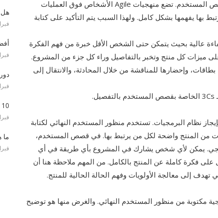
يعرف الأشخاص الذين يعملون في بيئة Agile أهمية قصص المستخدم. تضع منهجيات Agile الأشخاص فوق العمليات
هل ت
 بها يفهمها بشكل كامل. ولهذا السبب يتم التأكيد على كتابة
فبراير 17
اءة عالية بحيث يتمكن حتى الشخص الأقل خبرة من فهم الفكرة
أفضل
فبراير 17
لى ميزات كل منتج وتخبر بالتفاصيل وراء كل جزء من المشروع.
طاقات، وإحضارها للمناقشة من خلال المحادثة، والانتقال إلى
دور مح
فبراير 17
.
10 نصائح لتصبح سيد سكروم أفضل | بقلم نافين سينغ
فبراير 17
از نظام البرمجيات. تستخدم منظور المستخدم النهائي لكتابة
قعات من المنتج واضحة لكل من يرتبط بها. في قصص المستخدم،
ما ه
مجي. يمكن لأي شخص يشارك في المشروع بأي طريقة في أي
فبراير 17
لى فكرة كاملة عن المنتج بالكامل. من المهم ملاحظة هنا أن
هدف إلى معالجة الأولويات وفهم الحالة الحالية للمنتج.
مكتوبة من منظور المستخدم النهائي. والغرض منها هو توضيح