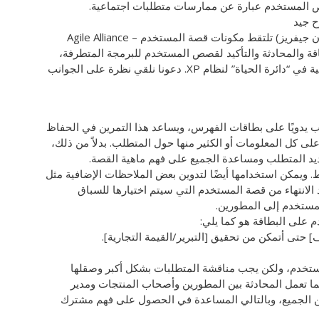
ص المستخدم عبارة عن ممارسات متطلبات اجتماعية.
 جيد
ريز) تلتقط مكونات قصة المستخدم – Agile Alliance
ج البطاقة والمحادثة والتأكيد لقصص المستخدم للبرمجة المتطرفة،
حيث ذكر أن قصص المستخدم هي عناصر أساسية في “دائرة الحياة” لنظام XP. دعونا نلقي نظرة على الجوانب
 يدويًا على بطاقات الفهرس، ويساعد هذا التمرين في الحفاظ
 كل المعلومات أو الكثير منها حول المتطلب. بدلاً من ذلك،
د المتطلب ومساعدة الجميع على فهم ماهية القصة.
ط. ويمكن استخدامها أيضًا لتدوين بعض الملاحظات الإضافية مثل
عد الانتهاء من قصة المستخدم التي سيتم اختيارها للسباق
لمستخدم إلى المطورين.
 على البطاقة هو كما يلي:
] حتى أتمكن من تحقيق [التبرير/القيمة التجارية].
ستخدم، ولكن يجب مناقشة المتطلبات بشكل أكبر وصقلها
كما تعمل المحادثة بين المطورين وأصحاب المنتجات ومدير
ن الجميع، وبالتالي المساعدة في الحصول على فهم مشترك