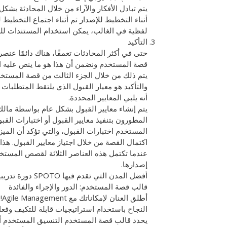
يتم تبادل الأفكار والآراء من خلال المحادثة بشك
أثناء التخطيط للإصدار ثم أثناء اجتماع التخطيط ل
لفظية في الغالب، يمكن استخدام المستندات لل
التأكيد
حتى في أكثر المحادثات تعمقًا، هناك دائمًا ع
قصة المستخدم ونضمن أن هذا هو ما ينص عليه 
يتم ذلك من خلال الجزء الثالث من قصة المستخدم 
والتأكيد هو معيار القبول الذي يلتقط المتطلبات 
أنه يلبي المعايير المحددة.
يتم إنشاء معايير القبول بشكل عام بواسطة مالك
المطورون بتنفيذ معايير القبول أو اختبارات القبو
المستخدم اختبارات القبول، والتي تؤكد أن المي
اكتمال القصة من خلال اجتياز معايير القبول. هذا 
عندما تكتمل هذه العناصر الثلاثة لقصص المستخدم
إصدارها.
أفضل المدن التي تقدم فيها SPOTO دورة تدريبية للحصول على شهادة إدارة المشاريع عبر الإنترنت
قالب قصة المستخدم: الدور والإجراء والفائدة
النجاح باستخدام استراتيجيات قابلة للتكيف وفعال