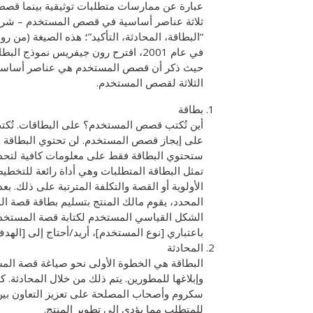
عبارة عن ممارسات متطلبات توثيقية بينما قص
ثلاثة عناصر أساسية في قصص المستخدم – شرح
“البطاقة، المحادثة، التأكيد”؛ هذه الصيغة (من رون جيف
في عام 2001، اقترح رون جيفريس نموذ
الثلاثة لقصص المستخدم.
بطاقة
أين تُكتب قصص المستخدم؟ على البطاقات. تُكتب
على إيجاز قصص المستخدم. لن تحتوي البطاقة على
ستحتوي البطاقة فقط على معلومات كافية لتحدي
تمثل البطاقة المتطلبات وهي أداة رائعة للتخطي
الأولوية أو القصة والتكلفة المترتبة على ذلك. ب
المحدد، يقوم مالك المنتج بتسليم بطاقة قصة ا
الشكل القياسي المستخدم لكتابة قصة المستخدم
باعتباري [نوع المستخدم]، أريد/أحتاج إلى [الهدف
المحادثة
البطاقة هي الخطوة الأولى نحو صياغة قصة الم
وإبلاغها للمطورين. يتم ذلك من خلال المحادثة. 
سكروم وأصحاب المصلحة على تعزيز التعاون بي
للمتطلب مما يؤدي إلى تطوير المنتج.